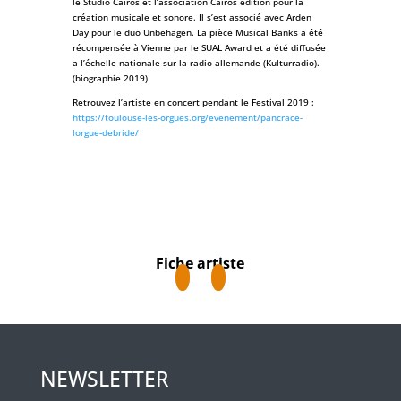
le Studio Cairos et l’association Cairos edition pour la
création musicale et sonore. Il s’est associé avec Arden
Day pour le duo Unbehagen. La pièce Musical Banks a été
récompensée à Vienne par le SUAL Award et a été diffusée
a l’échelle nationale sur la radio allemande (Kulturradio).
(biographie 2019)
Retrouvez l’artiste en concert pendant le Festival 2019 :
https://toulouse-les-orgues.org/evenement/pancrace-
lorgue-debride/
Fiche artiste
NEWSLETTER