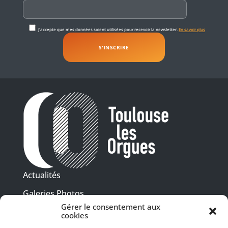
J'accepte que mes données soient utilisées pour recevoir la newsletter.
En savoir plus
Actualités
Galeries Photos
Gérer le consentement aux
Vidéothèque
cookies