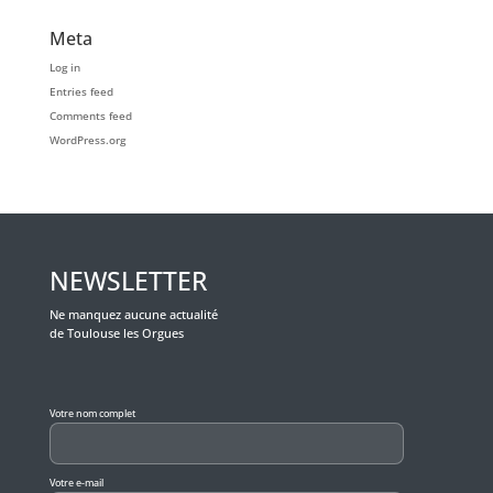
Meta
Log in
Entries feed
Comments feed
WordPress.org
NEWSLETTER
Ne manquez aucune actualité
de Toulouse les Orgues
Veuillez laisser ce champ vide.
Votre nom complet
Votre e-mail