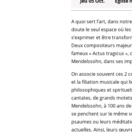
Jeu 05 Oct.
Église
A quoi sert l’art, dans notr
doute le seul espace où les
s’exprimer et être transfor
Deux compositeurs majeurs
fameux « Actus tragicus », 
Mendelssohn, dans ses imp
On associe souvent ces 2 c
et la filiation musicale qu
philosophiques et spirituels
cantates, de grands motets 
Mendelssohn, à 100 ans de 
se penchent sur le même suj
psaumes ou leurs méditatio
actuelles. Ainsi, leurs œuv