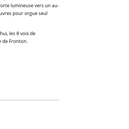
 porte lumineuse vers un au-
 œuvres pour orgue seul
i, les 8 voix de
e de Fronton.