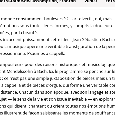
 Notre-Dame-de-l’Assomption, Fronton
20h00
Entre
e monde constamment bouleversé ? L’art divertit, oui, mais il 
 émotions sous toutes leurs formes, y compris la douleur et 
mées, par la beauté.
 incarnent puissamment cette idée : Jean-Sébastien Bach
où la musique opère une véritable transfiguration de la peur 
ressionnants Psaumes a cappella.
ompositeurs pour des raisons historiques et musicologique
i lient Mendelssohn à Bach. Ici, le programme se penche sur l
 : ce n’est pas une simple juxtaposition de pièces mais un ti
a cappella et de pièces d’orgue, qui forme une véritable co
distance. Chacun dans son époque, avec son langage et son 
et — le sens de la vie et son issue inévitable — en explora
ns qui disent, chantent ou crient toutes nos émotions hum
res illustrent de façon saisissante les moments de souffranc