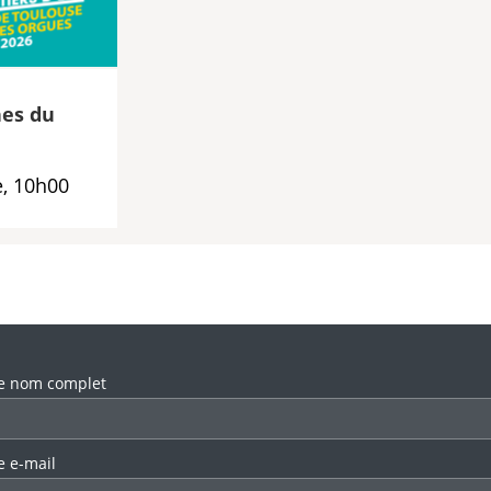
es du
, 10h00
llez laisser ce champ vide.
e nom complet
e e-mail