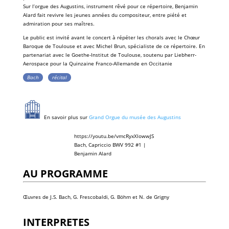
Sur l’
orgue
des
Augustins
, instrument rêvé pour ce répertoire, Benjamin
Alard fait revivre les jeunes années du compositeur, entre piété et
admiration pour ses maîtres.
Le public est invité avant le concert à répéter les chorals avec le Chœur
Baroque de Toulouse et avec Michel Brun, spécialiste de ce répertoire. En
partenariat avec le Goethe-Institut de Toulouse, soutenu par Liebherr-
Aerospace pour la Quinzaine Franco-Allemande en Occitanie
Bach
récital
En savoir plus sur
Grand Orgue du musée des Augustins
https://youtu.be/vmcRyxXlowwJS
Bach, Capriccio BWV 992 #1 |
Benjamin Alard
AU PROGRAMME
Œuvres de J.S. Bach, G. Frescobaldi, G. Böhm et N. de Grigny
INTERPRETES