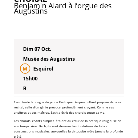
Benjamin Alard à l’orgue des
Augustins
Dim 07 Oct.
Musée des Augustins
Esquirol
M
15h00
B
C’est toute la fougue du jeune
Bach
que
Benjamin Alard
propose dans ce
récital, celle d’un génie précoce, profondément croyant. Comme ses
ancêtres et ses maîtres, Bach a écrit des chorals toute sa vie.
Les chorals, chants simples, étaient au cœur de la pratique religieuse de
son temps. Avec Bach, ils sont devenus les fondations de folles
constructions musicales, auxquelles la virtuosité n’ôte jamais la profonde
piété.