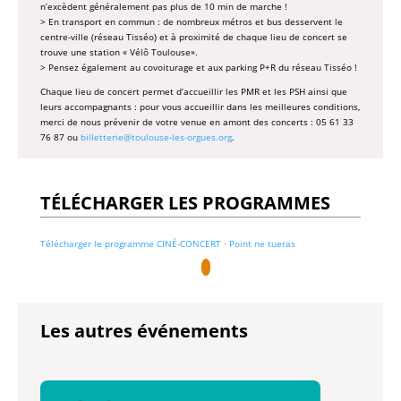
n’excèdent généralement pas plus de 10 min de marche !
> En transport en commun : de nombreux métros et bus desservent le
centre-ville (réseau Tisséo) et à proximité de chaque lieu de concert se
trouve une station « Vélô Toulouse».
> Pensez également au covoiturage et aux parking P+R du réseau Tisséo !
Chaque lieu de concert permet d’accueillir les PMR et les PSH ainsi que
leurs accompagnants : pour vous accueillir dans les meilleures conditions,
merci de nous prévenir de votre venue en amont des concerts : 05 61 33
76 87 ou
billetterie@toulouse-les-orgues.org
.
TÉLÉCHARGER LES PROGRAMMES
Télécharger le programme CINÉ-CONCERT · Point ne tueras
Les autres événements