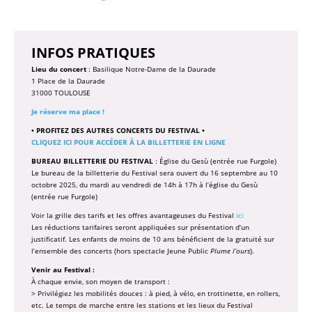
INFOS PRATIQUES
Lieu du concert
: Basilique Notre-Dame de la Daurade
1 Place de la Daurade
31000 TOULOUSE
Je réserve ma place !
• PROFITEZ DES AUTRES CONCERTS DU FESTIVAL •
CLIQUEZ ICI POUR ACCÉDER À LA BILLETTERIE EN LIGNE
BUREAU BILLETTERIE DU FESTIVAL
: Église du Gesù (entrée rue Furgole)
Le bureau de la billetterie du Festival sera ouvert du 16 septembre au 10
octobre 2025, du mardi au vendredi de 14h à 17h à l’église du Gesù
(entrée rue Furgole)
Voir la grille des tarifs et les offres avantageuses du Festival
ici
Les réductions tarifaires seront appliquées sur présentation d’un
justificatif. Les enfants de moins de 10 ans bénéficient de la gratuité sur
l’ensemble des concerts (hors spectacle Jeune Public
Plume l’ours
).
Venir au Festival :
À chaque envie, son moyen de transport :
> Privilégiez les mobilités douces : à pied, à vélo, en trottinette, en rollers,
etc. Le temps de marche entre les stations et les lieux du Festival