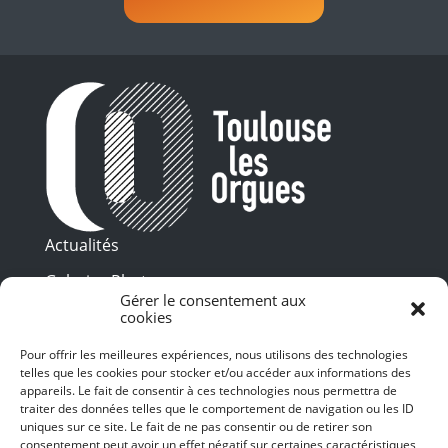
Actualités
Galeries Photos
Gérer le consentement aux
Vidéothèque
cookies
Pour offrir les meilleures expériences, nous utilisons des technologies
Presse
telles que les cookies pour stocker et/ou accéder aux informations des
Programme PDF
Billetterie
appareils. Le fait de consentir à ces technologies nous permettra de
Recrutement
traiter des données telles que le comportement de navigation ou les ID
uniques sur ce site. Le fait de ne pas consentir ou de retirer son
Mentions légales
consentement peut avoir un effet négatif sur certaines caractéristiques