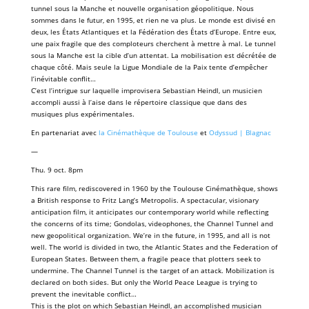
tunnel sous la Manche et nouvelle organisation géopolitique. Nous
sommes dans le futur, en 1995, et rien ne va plus. Le monde est divisé en
deux, les États Atlantiques et la Fédération des États d’Europe. Entre eux,
une paix fragile que des comploteurs cherchent à mettre à mal. Le tunnel
sous la Manche est la cible d’un attentat. La mobilisation est décrétée de
chaque côté. Mais seule la Ligue Mondiale de la Paix tente d’empêcher
l’inévitable conflit…
C’est l’intrigue sur laquelle improvisera Sebastian Heindl, un musicien
accompli aussi à l’aise dans le répertoire classique que dans des
musiques plus expérimentales.
En partenariat avec
la Cinémathèque de Toulouse
et
Odyssud | Blagnac
—
Thu. 9 oct. 8pm
This rare film, rediscovered in 1960 by the Toulouse Cinémathèque, shows
a British response to Fritz Lang’s Metropolis. A spectacular, visionary
anticipation film, it anticipates our contemporary world while reflecting
the concerns of its time; Gondolas, videophones, the Channel Tunnel and
new geopolitical organization. We’re in the future, in 1995, and all is not
well. The world is divided in two, the Atlantic States and the Federation of
European States. Between them, a fragile peace that plotters seek to
undermine. The Channel Tunnel is the target of an attack. Mobilization is
declared on both sides. But only the World Peace League is trying to
prevent the inevitable conflict…
This is the plot on which Sebastian Heindl, an accomplished musician