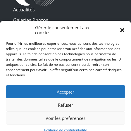
Actualités
Galeries Photos
Gérer le consentement aux
Vidéothèque
cookies
Presse
Pour offrir les meilleures expériences, nous utilisons des technologies
Programme PDF
telles que les cookies pour stocker et/ou accéder aux informations des
Billetterie
appareils. Le fait de consentir à ces technologies nous permettra de
Recrutement
traiter des données telles que le comportement de navigation ou les ID
uniques sur ce site. Le fait de ne pas consentir ou de retirer son
Mentions légales
consentement peut avoir un effet négatif sur certaines caractéristiques
et fonctions.
Politique de confidentialité
SUIVEZ-NOUS
Accepter
Refuser
Voir les préférences
© 2024 Toulouse les Orgues – Tous droits
réservés – Conception et Webdesign :
Politique de confidentialité