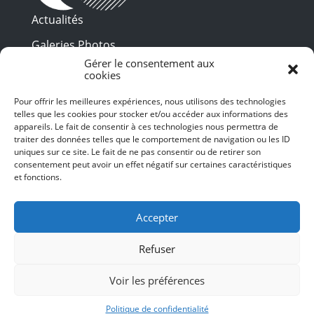
Actualités
Galeries Photos
Gérer le consentement aux
Vidéothèque
cookies
Presse
Pour offrir les meilleures expériences, nous utilisons des technologies
Programme PDF
telles que les cookies pour stocker et/ou accéder aux informations des
Billetterie
appareils. Le fait de consentir à ces technologies nous permettra de
Recrutement
traiter des données telles que le comportement de navigation ou les ID
uniques sur ce site. Le fait de ne pas consentir ou de retirer son
Mentions légales
consentement peut avoir un effet négatif sur certaines caractéristiques
et fonctions.
Politique de confidentialité
SUIVEZ-NOUS
Accepter
Refuser
Voir les préférences
© 2024 Toulouse les Orgues – Tous droits
réservés – Conception et Webdesign :
Politique de confidentialité