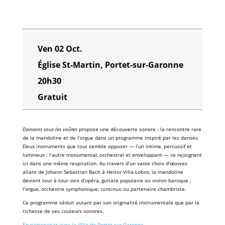
Ven 02 Oct.
Église St-Martin, Portet-sur-Garonne
20h30
Gratuit
Dansons sous les voûtes
propose une découverte sonore : la rencontre rare
de la mandoline et de l’orgue dans un programme inspiré par les danses.
Deux instruments que tout semble opposer — l’un intime, percussif et
lumineux ; l’autre monumental, orchestral et enveloppant — se rejoignent
ici dans une même respiration. Au travers d’un vaste choix d’œuvres
allant de Johann Sebastian Bach à Heitor
Villa-Lobos, la mandoline
devient tour à tour voix d’opéra, guitare populaire ou violon baroque ;
l’orgue, orchestre symphonique, continuo ou partenaire chambriste.
Ce programme séduit autant par son originalité instrumentale que par la
richesse de ses couleurs sonores.
En partenariat avec la Ville de Portet-sur-Garonne.