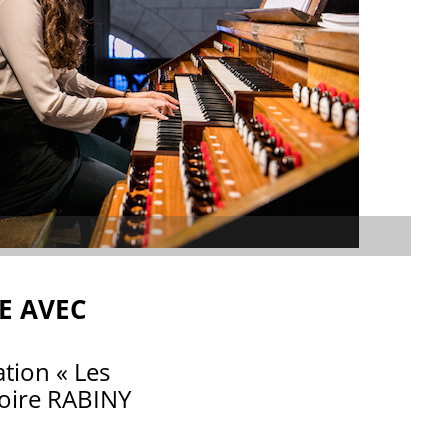
E AVEC
ation « Les
goire RABINY