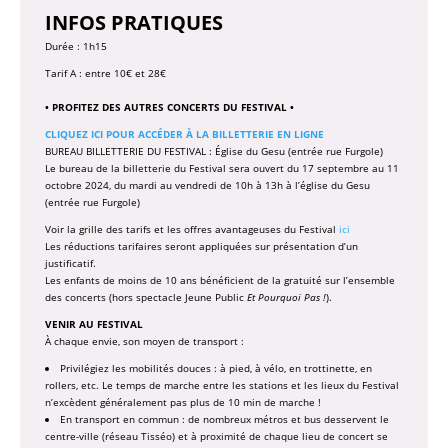
INFOS PRATIQUES
Durée : 1h15
Tarif A : entre 10€ et 28€
• PROFITEZ DES AUTRES CONCERTS DU FESTIVAL •
CLIQUEZ ICI POUR ACCÉDER À LA BILLETTERIE EN LIGNE
BUREAU BILLETTERIE DU FESTIVAL : Église du Gesu (entrée rue Furgole)
Le bureau de la billetterie du Festival sera ouvert du 17 septembre au 11
octobre 2024, du mardi au vendredi de 10h à 13h à l’église du Gesu
(entrée rue Furgole)
Voir la grille des tarifs et les offres avantageuses du Festival
ici
Les réductions tarifaires seront appliquées sur présentation d’un
justificatif.
Les enfants de moins de 10 ans bénéficient de la gratuité sur l’ensemble
des concerts (hors spectacle Jeune Public
Et Pourquoi Pas !
).
VENIR AU FESTIVAL
À chaque envie, son moyen de transport :
Privilégiez les mobilités douces : à pied, à vélo, en trottinette, en
rollers, etc. Le temps de marche entre les stations et les lieux du Festival
n’excèdent généralement pas plus de 10 min de marche !
En transport en commun : de nombreux métros et bus desservent le
centre-ville (réseau Tisséo) et à proximité de chaque lieu de concert se