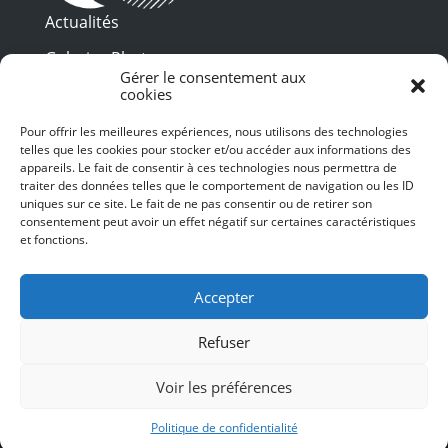
Actualités
Galeries Photos
Gérer le consentement aux
Vidéothèque
cookies
Pour offrir les meilleures expériences, nous utilisons des technologies
Presse
telles que les cookies pour stocker et/ou accéder aux informations des
Programme PDF
Billetterie
appareils. Le fait de consentir à ces technologies nous permettra de
Recrutement
traiter des données telles que le comportement de navigation ou les ID
uniques sur ce site. Le fait de ne pas consentir ou de retirer son
Mentions légales
consentement peut avoir un effet négatif sur certaines caractéristiques
et fonctions.
Politique de confidentialité
SUIVEZ-NOUS
Accepter
Refuser
Voir les préférences
© 2024 Toulouse les Orgues – Tous droits
réservés – Conception et Webdesign :
Politique de confidentialité