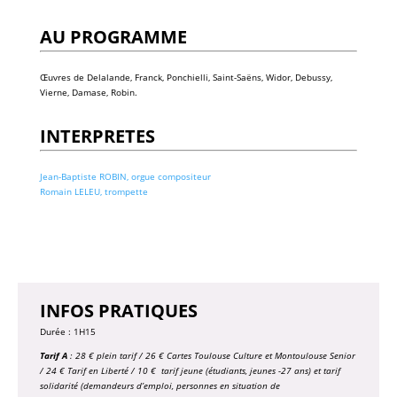
AU PROGRAMME
Œuvres de Delalande, Franck, Ponchielli, Saint-Saëns, Widor, Debussy,
Vierne, Damase, Robin.
INTERPRETES
Jean-Baptiste ROBIN, orgue compositeur
Romain LELEU, trompette
INFOS PRATIQUES
Durée : 1H15
Tarif A
: 28 € plein tarif / 26 € Cartes Toulouse Culture et Montoulouse Senior
/ 24 € Tarif en Liberté / 10 € tarif jeune (étudiants, jeunes -27 ans) et tarif
solidarité (demandeurs d’emploi, personnes en situation de