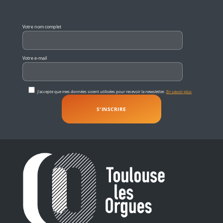
Veuillez laisser ce champ vide.
Votre nom complet
Votre e-mail
J'accepte que mes données soient utilisées pour recevoir la newsletter.
En savoir plus