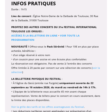
INFOS PRATIQUES
Durée : 1h15
Lieu du concert :
Église Notre-Dame de la Dalbade de Toulouse, 30 Rue
de la Dalbade, 31000 Toulouse
PROFITEZ DES AUTRES CONCERTS DU 31e FESTIVAL INTERNATIONAL
TOULOUSE LES ORGUES :
ACCÉDEZ À LA BILLETTERIE EN LIGNE
•
VOIR TOUTE LA
PROGRAMMATION
NOUVEAUTÉ !
Offrez-vous le
Pack Sérénité
! Pour 10€ en plus par place
achetée, bénéficiez :
• d’un siège réservé à votre nom
• d’un coussin pour une assise et une écoute plus confortables
La réservation est obligatoire. Pas de vente à l’entrée des concerts
Offre limitée à 20 packs par concert sur une sélection de concerts (
voir la
sélection
)
LA BILLETTERIE PHYSIQUE DU FESTIVAL
:
• À l’église du Gesù (entrée rue Furgole)
uniquement ouverte du 22
septembre au 16 octobre 2026, du mardi au vendredi de 14h à 17h.
• L’équipe de la billetterie vous accueille 45 min avant chaque
représentation. Vente de billets pour le concert en cours seulement, dans
la limite des places disponibles.
Voir la grille des tarifs et les offres avantageuses du Festival
.
• Les réductions tarifaires seront appliquées sur présentation d’un