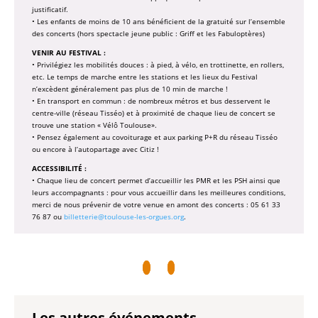
justificatif.
• Les enfants de moins de 10 ans bénéficient de la gratuité sur l’ensemble
des concerts (hors spectacle jeune public : Griff et les Fabuloptères)
VENIR AU FESTIVAL :
• Privilégiez les mobilités douces : à pied, à vélo, en trottinette, en rollers,
etc. Le temps de marche entre les stations et les lieux du Festival
n’excèdent généralement pas plus de 10 min de marche !
• En transport en commun : de nombreux métros et bus desservent le
centre-ville (réseau Tisséo) et à proximité de chaque lieu de concert se
trouve une station « Vélô Toulouse».
• Pensez également au covoiturage et aux parking P+R du réseau Tisséo
ou encore à l’autopartage avec Citiz !
ACCESSIBILITÉ :
• Chaque lieu de concert permet d’accueillir les PMR et les PSH ainsi que
leurs accompagnants : pour vous accueillir dans les meilleures conditions,
merci de nous prévenir de votre venue en amont des concerts : 05 61 33
76 87 ou
billetterie@toulouse-les-orgues.org
.
Les autres événements