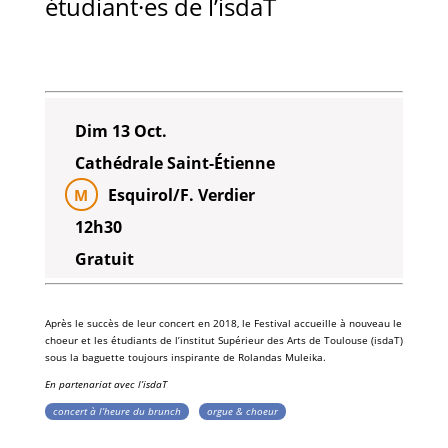
étudiant·es de l’isdaT
Dim 13 Oct.
Cathédrale Saint-Étienne
Esquirol/F. Verdier
M
12h30
Gratuit
Après le succès de leur concert en 2018, le
Festival
accueille à nouveau le
choeur et les étudiants de l’
institut Supérieur des Arts de Toulouse
(isdaT)
sous la baguette toujours inspirante de
Rolandas Muleika
.
En partenariat avec l’isdaT
concert à l’heure du brunch
orgue & choeur