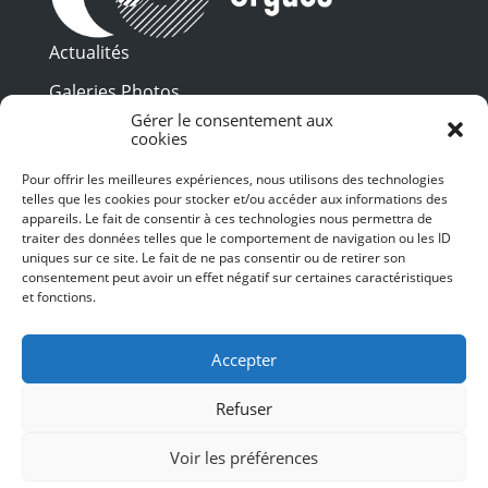
Actualités
Galeries Photos
Gérer le consentement aux
Vidéothèque
cookies
Presse
Pour offrir les meilleures expériences, nous utilisons des technologies
Programme PDF
telles que les cookies pour stocker et/ou accéder aux informations des
Billetterie
appareils. Le fait de consentir à ces technologies nous permettra de
Recrutement
traiter des données telles que le comportement de navigation ou les ID
uniques sur ce site. Le fait de ne pas consentir ou de retirer son
Mentions légales
consentement peut avoir un effet négatif sur certaines caractéristiques
et fonctions.
Politique de confidentialité
SUIVEZ-NOUS
Accepter
Refuser
Voir les préférences
© 2024 Toulouse les Orgues – Tous droits