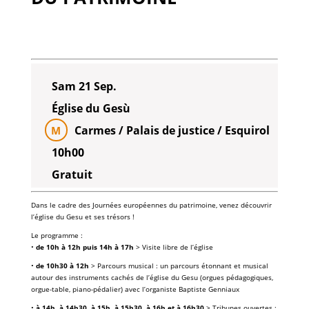
Sam 21 Sep.
Église du Gesù
Carmes / Palais de justice / Esquirol
M
10h00
Gratuit
Dans le cadre des Journées européennes du patrimoine, venez découvrir
l’église du Gesu et ses trésors !
Le programme :
•
de 10h à 12h puis 14h à 17h
> Visite libre de l’église
•
de 10h30 à 12h
> Parcours musical : un parcours étonnant et musical
autour des instruments cachés de l’église du Gesu (orgues pédagogiques,
orgue-table, piano-pédalier) avec l’organiste Baptiste Genniaux
•
à 14h, à 14h30, à 15h, à 15h30, à 16h et à 16h30
> Tribunes ouvertes :