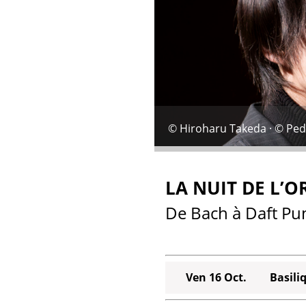
© Hiroharu Takeda · © Pe
LA NUIT DE L’
De Bach à Daft Pu
Ven 16 Oct.
Basili