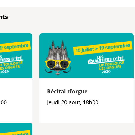
nts
e
Récital d’orgue
h00
Jeudi 20 aout, 18h00