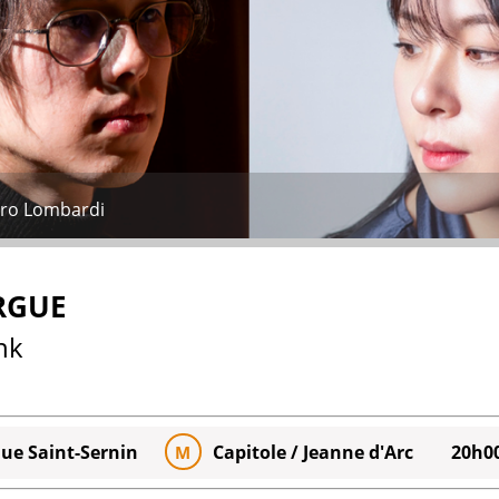
dro Lombardi
ORGUE
nk
que Saint-Sernin
Capitole / Jeanne d'Arc
20h0
M