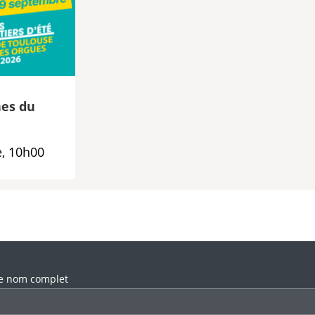
es du
, 10h00
llez laisser ce champ vide.
e nom complet