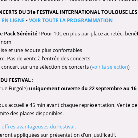
NCERTS DU 31e FESTIVAL INTERNATIONAL TOULOUSE LES
E EN LIGNE
•
VOIR TOUTE LA PROGRAMMATION
le
Pack Sérénité
! Pour 10€ en plus par place achetée, bénéfi
e nom
ise et une écoute plus confortables
re. Pas de vente à l’entrée des concerts
r concert sur une sélection de concerts (
voir la sélection
)
 DU FESTIVAL
:
 rue Furgole)
uniquement ouverte du 22 septembre au 16 
 vous accueille 45 min avant chaque représentation. Vente de 
mite des places disponibles.
les offres avantageuses du Festival
.
seront appliquées sur présentation d’un justificatif.