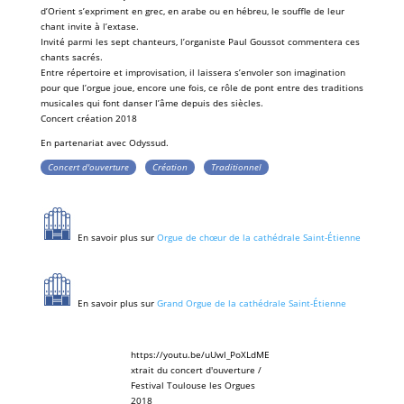
d’Orient
s’expriment en grec, en arabe ou en hébreu, le souffle de leur
chant invite à l’extase.
Invité parmi les sept chanteurs, l’
organiste
Paul Goussot
commentera ces
chants sacrés.
Entre répertoire et improvisation, il laissera s’envoler son imagination
pour que l’
orgue
joue, encore une fois, ce rôle de pont entre des traditions
musicales qui font danser l’âme depuis des siècles.
Concert création 2018
En partenariat avec
Odyssud
.
Concert d'ouverture
Création
Traditionnel
En savoir plus sur
Orgue de chœur de la cathédrale Saint-Étienne
En savoir plus sur
Grand Orgue de la cathédrale Saint-Étienne
https://youtu.be/uUwl_PoXLdME
xtrait du concert d'ouverture /
Festival Toulouse les Orgues
2018