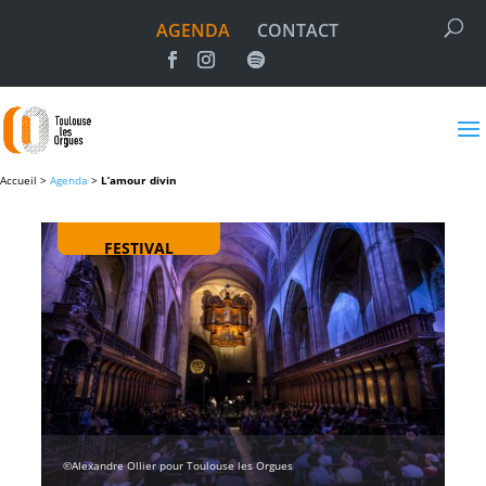
AGENDA
CONTACT
Accueil >
Agenda
>
L’amour divin
FESTIVAL
©Alexandre Ollier pour Toulouse les Orgues