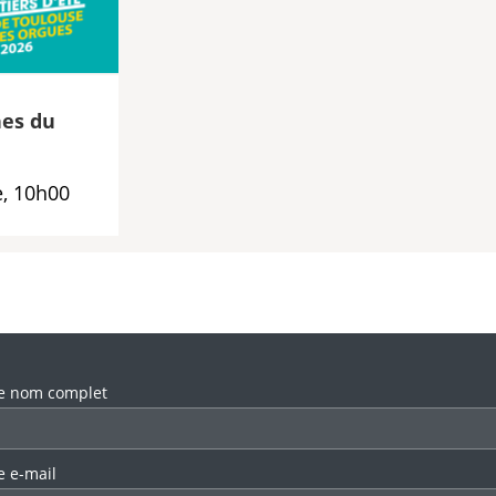
es du
, 10h00
llez laisser ce champ vide.
e nom complet
e e-mail