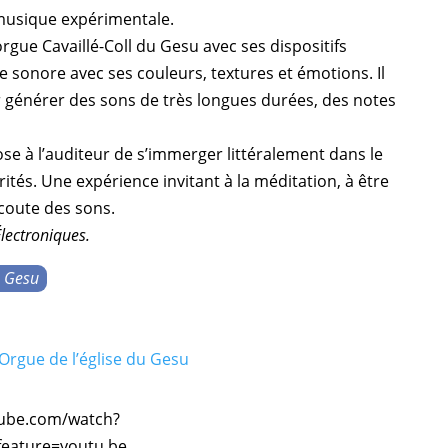
usique expérimentale
.
orgue
Cavaillé-Coll
du
Gesu
avec ses
dispositifs
 sonore avec ses couleurs, textures et émotions. Il
our générer des sons de très longues durées, des notes
se à l’auditeur de s’immerger littéralement dans le
ités. Une expérience invitant à la méditation, à être
écoute des sons.
Électroniques
.
u Gesu
Orgue de l’église du Gesu
tube.com/watch?
eature=youtu.be