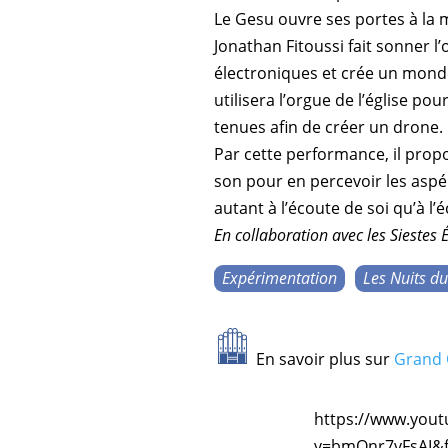
Le
Gesu
ouvre ses portes à la
m
Jonathan Fitoussi
fait sonner l’
électroniques
et crée un monde
utilisera l’orgue de l’église p
tenues afin de créer un
drone
.
Par cette performance, il propo
son pour en percevoir les aspér
autant à l’écoute de soi qu’à l’
En collaboration avec les
Siestes 
Expérimentation
Les Nuits d
En savoir plus sur
Grand 
https://www.you
v=bmQnr7vFsAI&f