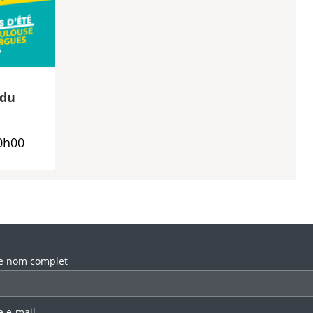
 du
0h00
llez laisser ce champ vide.
e nom complet
e e-mail