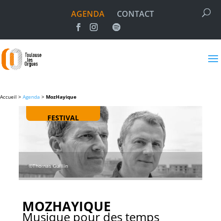
AGENDA
CONTACT
Accueil >
Agenda
>
MozHayique
FESTIVAL
©Thomas Guillin
MOZHAYIQUE
Musique pour des temps