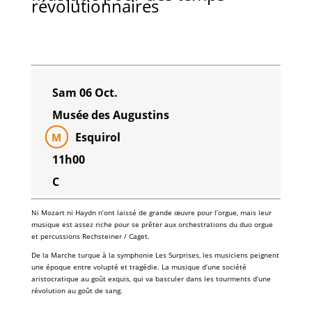
révolutionnaires
Sam 06 Oct.
Musée des Augustins
Esquirol
M
11h00
C
Ni
Mozart
ni
Haydn
n’ont laissé de grande œuvre pour l’orgue, mais leur
musique est assez riche pour se prêter aux orchestrations du duo orgue
et percussions
Rechsteiner
/
Caget
.
De la
Marche turque
à la symphonie Les Surprises, les musiciens peignent
une époque entre volupté et tragédie. La musique d’une société
aristocratique au goût exquis, qui va basculer dans les tourments d’une
révolution au goût de sang.