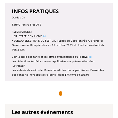
INFOS PRATIQUES
Durée : 2h
Tarif C : entre 8 et 20 €
RÉSERVATIONS :
• BILLETTERIE EN LIGNE,
ici
.
• BUREAU BILLETTERIE DU FESTIVAL : Église du Gesu (entrée rue Furgole)
Ouverture du 18 septembre au 15 octobre 2023, du lundi au vendredi, de
10h à 13h.
Voir la grille des tarifs et les offres avantageuses du Festival
ici
Les réductions tarifaires seront appliquées sur présentation d’un
justificatif.
Les enfants de moins de 10 ans bénéficient de la gratuité sur l’ensemble
des concerts (hors spectacle Jeune Public L’
Histoire de Babar
)
Les autres événements