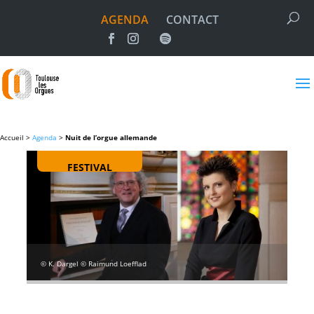
AGENDA
CONTACT
Accueil >
Agenda
>
Nuit de l’orgue allemande
FESTIVAL
© K. Dargel © Raimund Loefflad