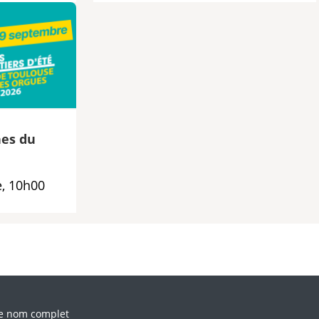
es du
, 10h00
llez laisser ce champ vide.
e nom complet