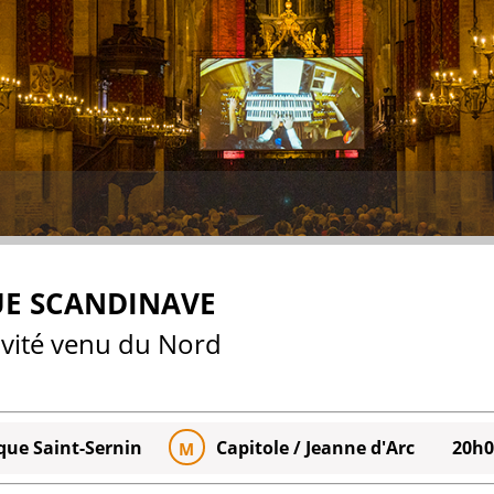
UE SCANDINAVE
tivité venu du Nord
ique Saint-Sernin
Capitole / Jeanne d'Arc
20h0
M