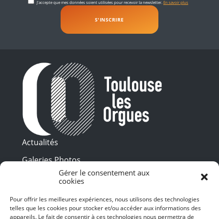
J'accepte que mes données soient utilisées pour recevoir la newsletter.
En savoir plus
Actualités
Galeries Photos
Gérer le consentement aux
Vidéothèque
cookies
Presse
Pour offrir les meilleures expériences, nous utilisons des technologies
Programme PDF
telles que les cookies pour stocker et/ou accéder aux informations des
Billetterie
appareils. Le fait de consentir à ces technologies nous permettra de