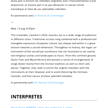
d’une part à enrichir les mélodies originales avec l’instrumentation à leur
disposition, et d’autre part à ne pas dénaturer la nature intime
monodique et libre de ces splendides mélodies.
En partenariat avec
le Festival du Comminges
—
Wed, 13 aug. 8:30pm
This ensemble, created in 2024, reaches out to a wide range of audiences
in different cities. Traditional occitan song combined with a profound and
intangible expression of popular culture, has always had within it a great
tension towards a sacred dimension. Throughout its history, the organ, an
instrument of the sacred par excellence, has not hesitated to set overtly
non-religious scenes and landscapes to music. From this common ground,
Giulio Tosti and Maud Herrera will present a series of arrangements of
songs drawn mainly from the Occitan tradition, as well as short solo
pieces. Together, they seek to enrich the original melodies with the
instruments at their disposal, and to avoid distorting the intimate,
monodic, and free nature of these splendid melodies.
In partnership with
the Festival of Comminges
INTERPRETES
Maud Gloria HERRERA, chant alto tambourin à cordes