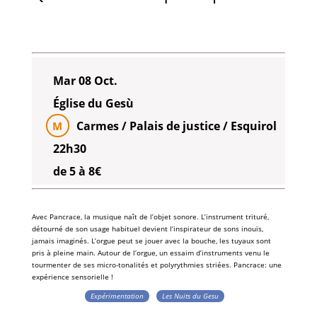
Mar 08 Oct.
Église du Gesù
Carmes / Palais de justice / Esquirol
M
22h30
de 5 à 8€
Avec
Pancrace
, la
musique
naît de l’
objet sonore
. L
’instrument
trituré,
détourné de son usage habituel devient l’inspirateur de
sons
inouïs,
jamais imaginés. L’
orgue
peut se jouer avec la
bouche
, les
tuyaux
sont
pris à pleine main. Autour de
l’orgue
, un essaim d’
instruments
venu le
tourmenter de ses
micro-tonalités
et
polyrythmies
striées. Pancrace: une
expérience
sensorielle !
Expérimentation
Les Nuits du Gesu