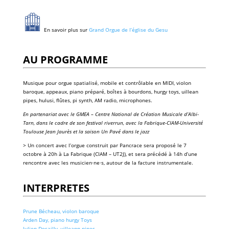
En savoir plus sur
Grand Orgue de l’église du Gesu
AU PROGRAMME
Musique pour orgue
spatialisé, mobile et contrôlable en MIDI, violon
baroque, appeaux, piano préparé, boîtes à bourdons, hurgy toys, uillean
pipes, hulusi, flûtes, pi synth, AM radio, microphones.
En partenariat avec le
GMEA – Centre National de Création Musicale d’Albi-
Tarn
, dans le cadre de son
festival riverrun,
avec la Fabrique-CIAM-Université
Toulouse Jean Jaurès et la saison
Un Pavé dans le jazz
> Un concert avec l’orgue construit par Pancrace sera proposé le 7
octobre à 20h à La Fabrique (CIAM – UT2J), et sera précédé à 14h d’une
rencontre avec les musicien·ne·s, autour de la facture instrumentale.
INTERPRETES
Prune Bécheau, violon baroque
Arden Day, piano hurgy Toys
Julien Desailly, uilleann pipes