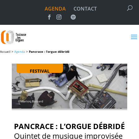
AGENDA
CONTACT
Accueil >
Agenda
>
Pancrace : l’orgue débridé
FESTIVAL
©Marion Boisard
PANCRACE : L’ORGUE DÉBRIDÉ
Quintet de musique improvisée