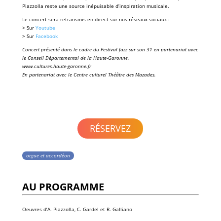
Piazzolla
reste une source inépuisable d’inspiration musicale.
Le concert sera retransmis en direct sur nos réseaux sociaux :
> Sur
Youtube
> Sur
Facebook
Concert présenté dans le cadre du
Festival Jazz sur son 31
en partenariat avec
le
Conseil Départemental de la Haute-Garonne.
www.cultures.haute-garonne.fr
En partenariat avec le Centre culturel
Théâtre des Mazades.
RÉSERVEZ
orgue et accordéon
AU PROGRAMME
Oeuvres d’A.
Piazzolla
, C.
Gardel
et R.
Galliano