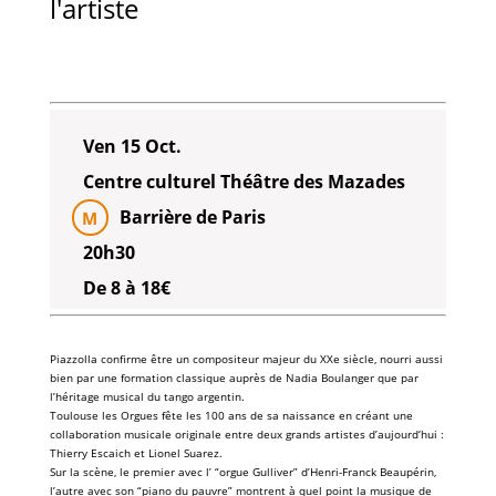
l'artiste
Ven 15 Oct.
Centre culturel Théâtre des Mazades
Barrière de Paris
M
20h30
De 8 à 18€
Piazzolla
confirme être un compositeur majeur du XXe siècle, nourri aussi
bien par une formation classique auprès de
Nadia Boulanger
que par
l’héritage musical du
tango argentin
.
Toulouse les Orgues
fête les 100 ans de sa naissance en créant une
collaboration musicale originale entre deux grands artistes d’aujourd‘hui :
Thierry Escaich
et
Lionel Suarez
.
Sur la scène, le premier avec l’ “
orgue Gulliver
” d’
Henri-Franck Beaupérin
,
l’autre avec son “piano du pauvre” montrent à quel point la musique de