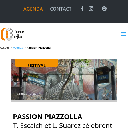
AGENDA
CONTACT
Accueil >
Agenda
>
Passion Piazzolla
FESTIVAL
©Simba Tango
PASSION PIAZZOLLA
T. Escaich et L. Suarez célèbrent