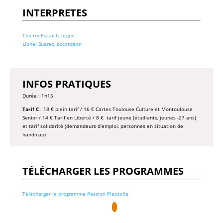
INTERPRETES
Thierry Escaich, orgue
Lionel Suarez, accordéon
INFOS PRATIQUES
Durée : 1h15
Tarif C
: 18 € plein tarif / 16 € Cartes Toulouse Culture et Montoulouse
Senior / 14 € Tarif en Liberté / 8 € tarif jeune (étudiants, jeunes -27 ans)
et tarif solidarité (demandeurs d’emploi, personnes en situation de
handicap)
TÉLÉCHARGER LES PROGRAMMES
Télécharger le programme Passion Piazzolla