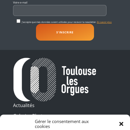
Votre e-mail
J'accepte que mes données soient utilisées pour recevoir la newsletter.
En savoir plus
Actualités
Galeries Photos
Gérer le consentement aux
Vidéothèque
cookies