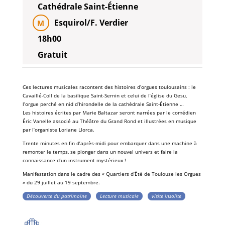
Cathédrale Saint-Étienne
Esquirol/F. Verdier
M
18h00
Gratuit
Ces
lectures musicales
racontent des histoires d’
orgues
toulousains : le
Cavaillé-Coll
de la
basilique Saint-Sernin
et celui de l’
église du Gesu
,
l’orgue perché en nid d’hirondelle de la
cathédrale Saint-Étienne
…
Les histoires écrites par
Marie Baltazar
seront narrées par le comédien
Éric Vanelle
associé au
Théâtre du Grand Rond
et illustrées en musique
par l’organiste
Loriane Llorca
.
Trente minutes en fin d’après-midi pour embarquer dans une machine à
remonter le temps, se plonger dans un nouvel univers et faire la
connaissance d’un instrument mystérieux !
Manifestation dans le cadre des «
Quartiers d’Été de Toulouse les Orgues
» du 29 juillet au 19 septembre.
Découverte du patrimoine
Lecture musicale
visite insolite