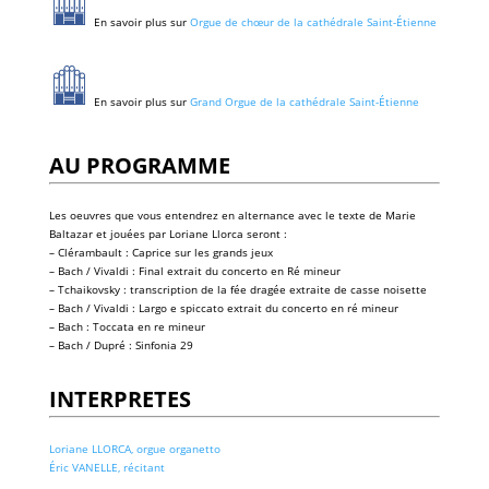
En savoir plus sur
Orgue de chœur de la cathédrale Saint-Étienne
En savoir plus sur
Grand Orgue de la cathédrale Saint-Étienne
AU PROGRAMME
Les oeuvres que vous entendrez en alternance avec le texte de Marie
Baltazar et jouées par
Loriane Llorca
seront :
– Clérambault : Caprice sur les grands jeux
– Bach / Vivaldi : Final extrait du concerto en Ré mineur
– Tchaikovsky : transcription de la fée dragée extraite de casse noisette
– Bach / Vivaldi : Largo e spiccato extrait du concerto en ré mineur
– Bach : Toccata en re mineur
– Bach / Dupré : Sinfonia 29
INTERPRETES
Loriane LLORCA, orgue organetto
Éric VANELLE, récitant