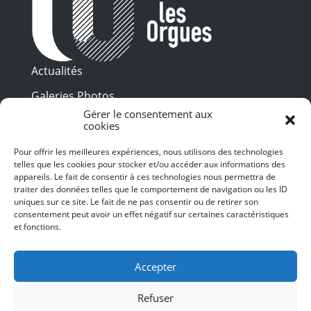
Actualités
Galeries Photos
Gérer le consentement aux
Vidéothèque
cookies
Presse
Pour offrir les meilleures expériences, nous utilisons des technologies
Programme PDF
telles que les cookies pour stocker et/ou accéder aux informations des
Billetterie
appareils. Le fait de consentir à ces technologies nous permettra de
Recrutement
traiter des données telles que le comportement de navigation ou les ID
uniques sur ce site. Le fait de ne pas consentir ou de retirer son
Mentions légales
consentement peut avoir un effet négatif sur certaines caractéristiques
et fonctions.
Politique de confidentialité
SUIVEZ-NOUS
Accepter
Refuser