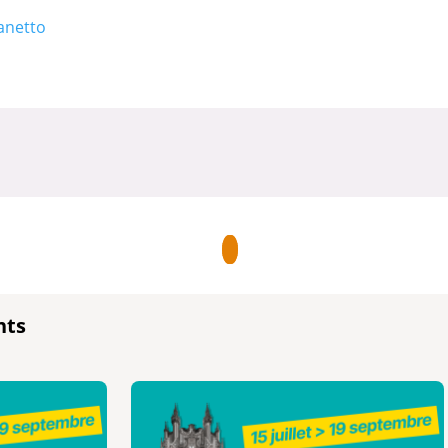
anetto
nts