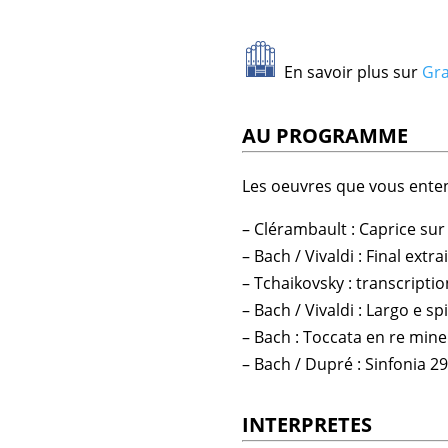
En savoir plus sur
Gra
AU PROGRAMME
Les oeuvres que vous enten
– Clérambault : Caprice sur
– Bach / Vivaldi : Final ext
– Tchaikovsky : transcriptio
– Bach / Vivaldi : Largo e s
– Bach : Toccata en re min
– Bach / Dupré : Sinfonia 29
INTERPRETES