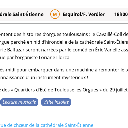
drale Saint-Étienne
Esquirol/F. Verdier
18h00
M
ntent des histoires d’
orgues
toulousains : le
Cavaillé-Coll
de
’orgue perché en nid d’hirondelle de la
cathédrale Saint-Étie
rie Baltazar
seront narrées par le comédien
Éric Vanelle
ass
ue par l’
organiste
Loriane Llorca
.
près-midi pour embarquer dans une machine à remonter le 
connaissance d’un instrument mystérieux !
e des «
Quartiers d’Été de Toulouse les Orgues
» du 29 juill
Lecture musicale
visite insolite
ue de chœur de la cathédrale Saint-Étienne