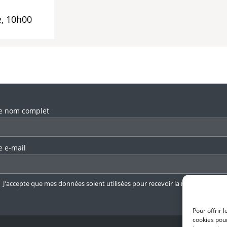
, 10h00
llez laisser ce champ vide.
e nom complet
e e-mail
J'accepte que mes données soient utilisées pour recevoir la newsletter.
En 
Pour offrir 
cookies pour