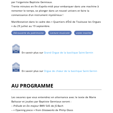
par l’organiste
Baptiste Genniaux
.
Trente minutes en fin d’après-midi pour embarquer dans une machine à
remonter le temps, se plonger dans un nouvel univers et faire la
connaissance d’un instrument mystérieux !
Manifestation dans le cadre des «
Quartiers d’Été
de
Toulouse les Orgues
» du 29 juillet au 19 septembre.
Découverte du patrimoine
Lecture musicale
visite insolite
En savoir plus sur
Grand Orgue de la basilique Saint-Sernin
En savoir plus sur
Orgue de chœur de la basilique Saint-Sernin
AU PROGRAMME
Les oeuvres que vous entendrez en alternance avec le texte de Marie
Baltazar et jouées par Baptiste Genniaux seront :
–
Prélude en Do majeur
BWV 545 de JS Bach
– « Opening piece » from
Glassworks
de Philip Glass