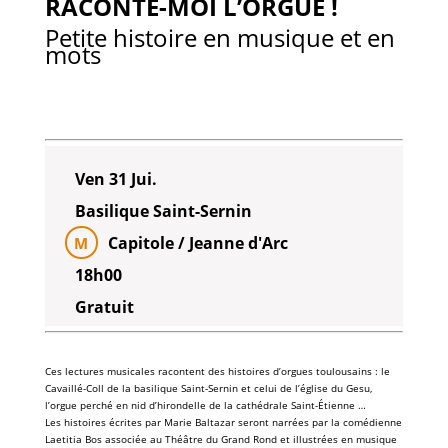
RACONTE-MOI L’ORGUE !
Petite histoire en musique et en
mots
Ven 31 Jui.
Basilique Saint-Sernin
Capitole / Jeanne d'Arc
M
18h00
Gratuit
Ces
lectures musicales
racontent des histoires d’
orgues
toulousains : le
Cavaillé-Coll
de la
basilique Saint-Sernin
et celui de l’
église du Gesu
,
l’orgue perché en nid d’hirondelle de la
cathédrale Saint-Étienne
…
Les histoires écrites par
Marie Baltazar
seront narrées par la comédienne
Laetitia Bos
associée au
Théâtre du Grand Rond
et illustrées en musique