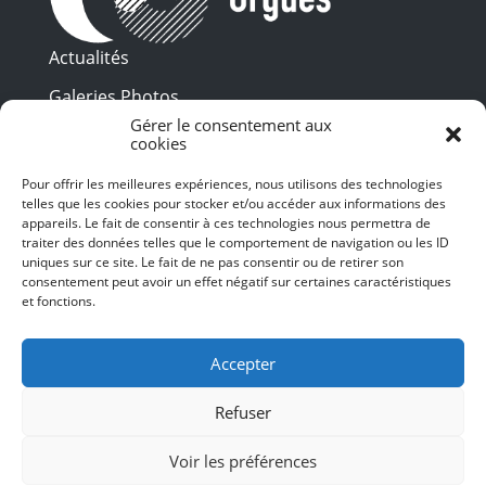
Actualités
Galeries Photos
Gérer le consentement aux
Vidéothèque
cookies
Presse
Pour offrir les meilleures expériences, nous utilisons des technologies
Programme PDF
telles que les cookies pour stocker et/ou accéder aux informations des
Billetterie
appareils. Le fait de consentir à ces technologies nous permettra de
Recrutement
traiter des données telles que le comportement de navigation ou les ID
uniques sur ce site. Le fait de ne pas consentir ou de retirer son
Mentions légales
consentement peut avoir un effet négatif sur certaines caractéristiques
et fonctions.
Politique de confidentialité
SUIVEZ-NOUS
Accepter
Refuser
Voir les préférences
© 2024 Toulouse les Orgues – Tous droits