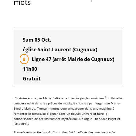
mots
Sam 05 Oct.
église Saint-Laurent (Cugnaux)
Ligne 47 (arrêt Mairie de Cugnaux)
B
11h00
Gratuit
L’histoire écrite par
Marie Baltazar
et narrée par le comédien
Éric Vanelle
trouvera écho dans les pièces de
musique
choisies par l’
organiste
Marie-
Évodie Mahieu
. Trente minutes pour embarquer dans une machine à
remonter le temps, se plonger dans un nouvel univers et faire la
connaissance de cet
instrument
mystérieux. Un orgue Théodore Puget et
Fils (1898).
Présenté avec le
Théâtre du Grand Rond
et la
Ville de Cugnaux
lors de
La