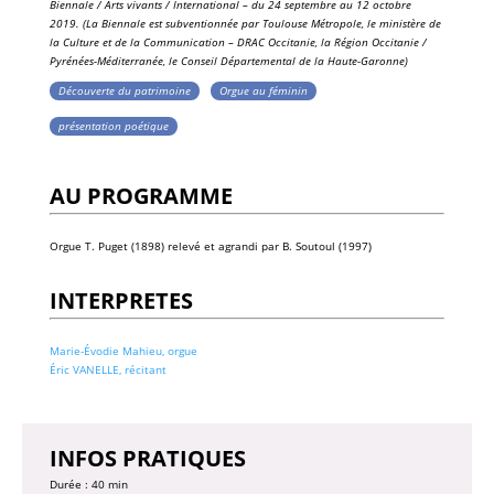
Biennale / Arts vivants / International – du 24 septembre au 12 octobre
2019.
(La Biennale est subventionnée par Toulouse Métropole, le ministère de
la Culture et de la Communication – DRAC Occitanie, la Région Occitanie /
Pyrénées-Méditerranée, le Conseil Départemental de la Haute-Garonne)
Découverte du patrimoine
Orgue au féminin
présentation poétique
AU PROGRAMME
Orgue T. Puget (1898) relevé et agrandi par B. Soutoul (1997)
INTERPRETES
Marie-Évodie Mahieu, orgue
Éric VANELLE, récitant
INFOS PRATIQUES
Durée : 40 min