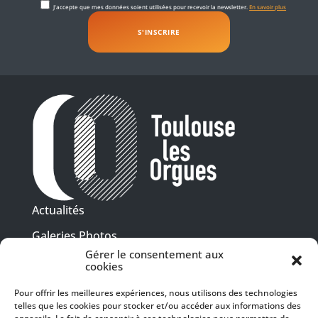
J'accepte que mes données soient utilisées pour recevoir la newsletter.
En savoir plus
Actualités
Galeries Photos
Gérer le consentement aux
Vidéothèque
cookies
Presse
Pour offrir les meilleures expériences, nous utilisons des technologies
Programme PDF
telles que les cookies pour stocker et/ou accéder aux informations des
Billetterie