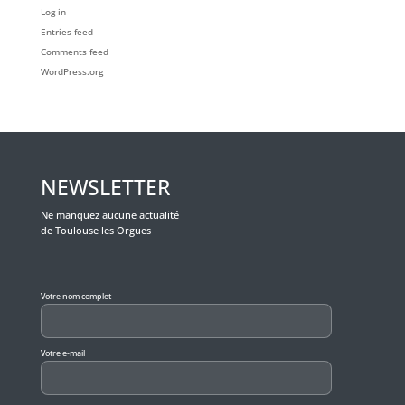
Log in
Entries feed
Comments feed
WordPress.org
NEWSLETTER
Ne manquez aucune actualité
de Toulouse les Orgues
Veuillez laisser ce champ vide.
Votre nom complet
Votre e-mail