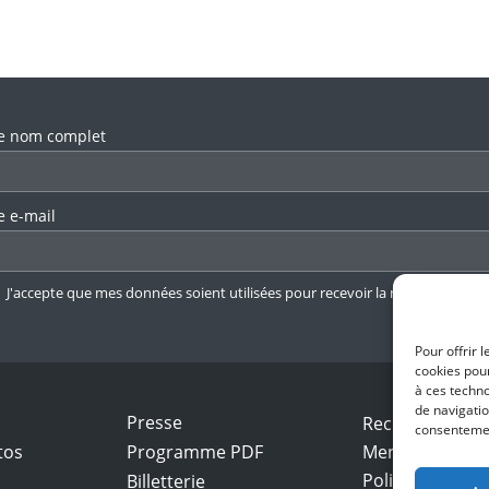
llez laisser ce champ vide.
e nom complet
e e-mail
J'accepte que mes données soient utilisées pour recevoir la newsletter.
En 
Pour offrir 
cookies pour
à ces techn
de navigatio
Presse
Recrutement
consentement
tos
Programme PDF
Mentions légal
Politique de con
Billetterie