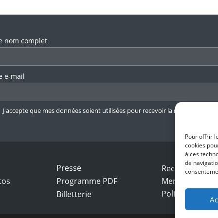
llez laisser ce champ vide.
e nom complet
e e-mail
J'accepte que mes données soient utilisées pour recevoir la newsletter.
En 
Pour offrir 
cookies pour
à ces techn
de navigatio
Presse
Recrutement
consentement
tos
Programme PDF
Mentions légal
Politique de con
Billetterie
Ac