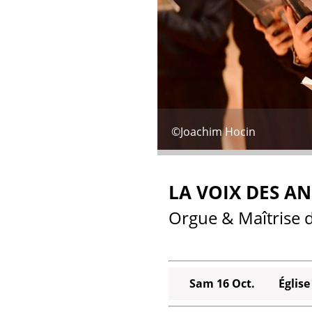
©Joachim Hocin
LA VOIX DES A
Orgue & Maîtrise 
Sam 16 Oct.
Églis