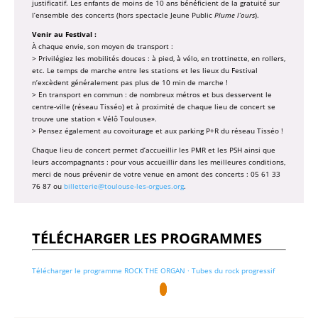
justificatif. Les enfants de moins de 10 ans bénéficient de la gratuité sur
l’ensemble des concerts (hors spectacle Jeune Public
Plume l’ours
).
Venir au Festival :
À chaque envie, son moyen de transport :
> Privilégiez les mobilités douces : à pied, à vélo, en trottinette, en rollers,
etc. Le temps de marche entre les stations et les lieux du Festival
n’excèdent généralement pas plus de 10 min de marche !
> En transport en commun : de nombreux métros et bus desservent le
centre-ville (réseau Tisséo) et à proximité de chaque lieu de concert se
trouve une station « Vélô Toulouse».
> Pensez également au covoiturage et aux parking P+R du réseau Tisséo !
Chaque lieu de concert permet d’accueillir les PMR et les PSH ainsi que
leurs accompagnants : pour vous accueillir dans les meilleures conditions,
merci de nous prévenir de votre venue en amont des concerts : 05 61 33
76 87 ou
billetterie@toulouse-les-orgues.org
.
TÉLÉCHARGER LES PROGRAMMES
Télécharger le programme ROCK THE ORGAN · Tubes du rock progressif