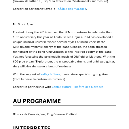
(travaux de lutherie, jusqu’à la fabrication d’instruments sur mesure)
Concert en partenariat avec le
Théâtre des Mazades
.
—
Fri. 3 oct. 8pm
Created during the 2014 festival, the RCM trio returns to celebrate their
10th anniversary this year at Toulouse les Orgues. RCM has developed a
unique musical universe where several styles of music coexist: the
lyricism and rhythmic energy of the band Genesis, the sophisticated
refinement of the band King Crimson or the inspired poetry of the band
Yes, not forgetting the psychedelic music of Oldfield or Metheny. With the
600-pipe organ l’Explorateur, the unstoppable drums and unhinged guitar,
they will give the stage a buzz of madness.
With the support of
Valley & Blues
, music store specializing in guitars
(from lutherie to custom instruments)
Concert in partnership with
Centre culturel Théâtre des Mazades
AU PROGRAMME
Œuvres de Genesis, Yes, King Crimson, Oldfield
INTERPRETES