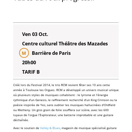
Ven 03 Oct.
Centre culturel Théâtre des Mazades
Barrière de Paris
M
20h00
TARIF B
Créé lors du Festival 2014, le trio RCM revient fêter ses 10 ans cette
année à Toulouse les Orgues. RCM a développé un univers musical unique
où plusieurs styles de musiques cohabitent : le lyrisme et l’énergie
rythmique d’un Genesis, le raffinement recherché d’un King Crimson ou la
poésie inspirée de Yes, sans oublier les musiques hallucinées d’Oldfield
ou Metheny. Un gros grain de folie soufflera sur scène, avec les 600
tuyaux de l’orgue l’Explorateur, une batterie improbable et une guitare
déchaînée.
Avec le soutien de
Valley & Blues
, magasin de musique spécialisé guitare