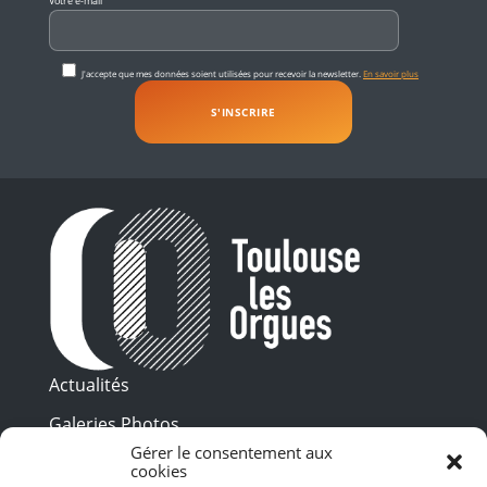
Votre e-mail
J'accepte que mes données soient utilisées pour recevoir la newsletter.
En savoir plus
Actualités
Galeries Photos
Gérer le consentement aux
Vidéothèque
cookies