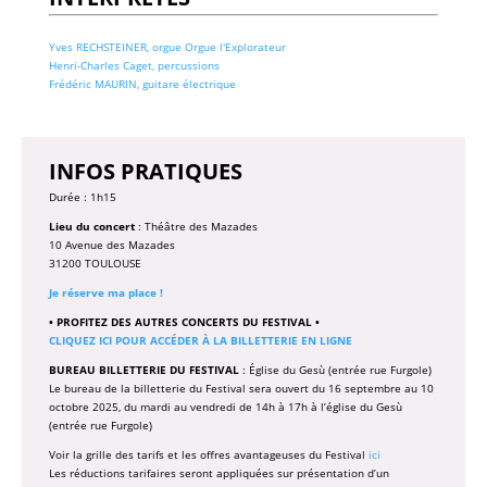
Yves RECHSTEINER, orgue Orgue l'Explorateur
Henri-Charles Caget, percussions
Frédéric MAURIN, guitare électrique
INFOS PRATIQUES
Durée : 1h15
Lieu du concert
: Théâtre des Mazades
10 Avenue des Mazades
31200 TOULOUSE
Je réserve ma place !
• PROFITEZ DES AUTRES CONCERTS DU FESTIVAL •
CLIQUEZ ICI POUR ACCÉDER À LA BILLETTERIE EN LIGNE
BUREAU BILLETTERIE DU FESTIVAL
: Église du Gesù (entrée rue Furgole)
Le bureau de la billetterie du Festival sera ouvert du 16 septembre au 10
octobre 2025, du mardi au vendredi de 14h à 17h à l’église du Gesù
(entrée rue Furgole)
Voir la grille des tarifs et les offres avantageuses du Festival
ici
Les réductions tarifaires seront appliquées sur présentation d’un