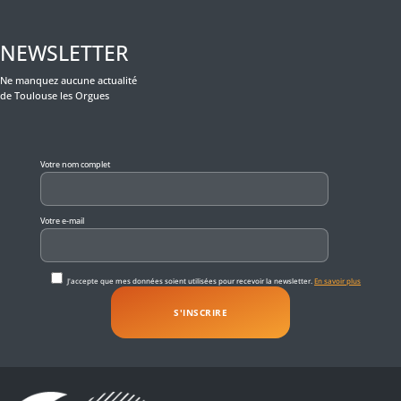
NEWSLETTER
Ne manquez aucune actualité
de Toulouse les Orgues
Veuillez laisser ce champ vide.
Votre nom complet
Votre e-mail
J'accepte que mes données soient utilisées pour recevoir la newsletter.
En savoir plus