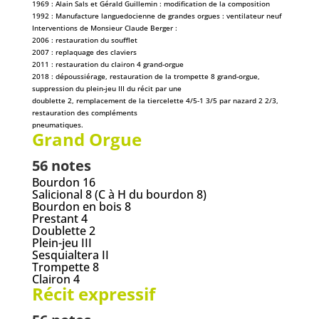
1969 : Alain Sals et Gérald Guillemin : modification de la composition
1992 : Manufacture languedocienne de grandes orgues : ventilateur neuf
Interventions de Monsieur Claude Berger :
2006 : restauration du soufflet
2007 : replaquage des claviers
2011 : restauration du clairon 4 grand-orgue
2018 : dépoussiérage, restauration de la trompette 8 grand-orgue,
suppression du plein-jeu III du récit par une
doublette 2, remplacement de la tiercelette 4/5-1 3/5 par nazard 2 2/3,
restauration des compléments
pneumatiques.
Grand Orgue
56 notes
Bourdon 16
Salicional 8 (C à H du bourdon 8)
Bourdon en bois 8
Prestant 4
Doublette 2
Plein-jeu III
Sesquialtera II
Trompette 8
Clairon 4
Récit expressif