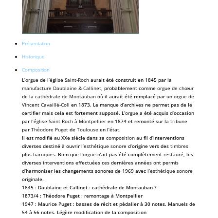
Présentation
Historique
Composition
L’
orgue
de l’
église Saint-Roch
aurait été construit en 1845 par la
manufacture Daublaine & Callinet
, probablement comme
orgue de chœur
de la
cathédrale de Montauban
où il aurait été remplacé par un
orgue de
Vincent Cavaillé-Coll
en 1873. Le manque d’archives ne permet pas de le
certifier mais cela est fortement supposé. L’
orgue
a été acquis d’occasion
par l’
église Saint Roch à Montpellier
en 1874 et remonté sur la
tribune
par
Théodore Puget
de
Toulouse
en l’état.
Il est modifié au XXe siècle dans sa
composition
au fil d’interventions
diverses destiné à ouvrir l’
esthétique sonore
d’origine vers des
timbres
plus
baroques
. Bien que l’
orgue
n’ait pas été complètement
restauré
, les
diverses interventions effectuées ces dernières années ont permis
d’harmoniser les changements sonores de 1969 avec l’
esthétique sonore
originale.
1845 : Daublaine et Callinet : cathédrale de Montauban ?
1873/4 : Théodore Puget : remontage à Montpellier
1947 : Maurice Puget : basses de récit et pédalier à 30 notes. Manuels de
54 à 56 notes. Légère modification de la composition