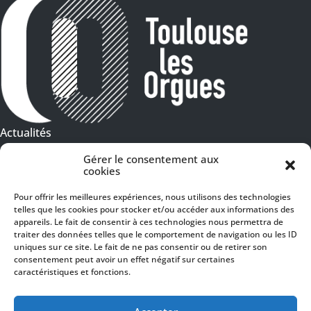
Actualités
Galeries Photos
Gérer le consentement aux
cookies
Vidéothèque
Pour offrir les meilleures expériences, nous utilisons des technologies
Presse
telles que les cookies pour stocker et/ou accéder aux informations des
Programme PDF
appareils. Le fait de consentir à ces technologies nous permettra de
Billetterie
traiter des données telles que le comportement de navigation ou les ID
Recrutement
uniques sur ce site. Le fait de ne pas consentir ou de retirer son
consentement peut avoir un effet négatif sur certaines
Mentions légales
caractéristiques et fonctions.
Politique de confidentialité