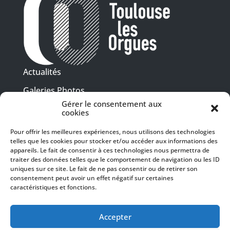
Actualités
Galeries Photos
Gérer le consentement aux
Vidéothèque
cookies
Presse
Pour offrir les meilleures expériences, nous utilisons des technologies
Programme PDF
telles que les cookies pour stocker et/ou accéder aux informations des
Billetterie
appareils. Le fait de consentir à ces technologies nous permettra de
Recrutement
traiter des données telles que le comportement de navigation ou les ID
uniques sur ce site. Le fait de ne pas consentir ou de retirer son
Mentions légales
consentement peut avoir un effet négatif sur certaines
caractéristiques et fonctions.
Politique de confidentialité
SUIVEZ-NOUS
Accepter