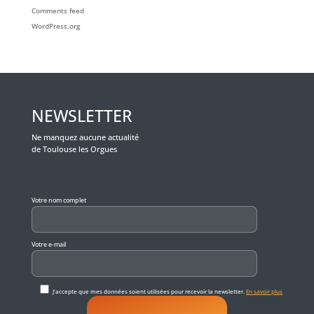
Comments feed
WordPress.org
NEWSLETTER
Ne manquez aucune actualité
de Toulouse les Orgues
Veuillez laisser ce champ vide.
Votre nom complet
Votre e-mail
J'accepte que mes données soient utilisées pour recevoir la newsletter.
En savoir plus