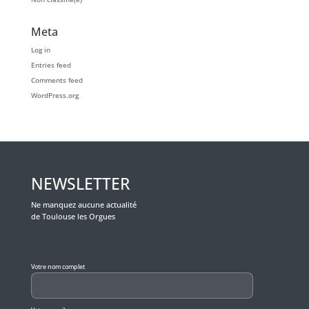
Meta
Log in
Entries feed
Comments feed
WordPress.org
NEWSLETTER
Ne manquez aucune actualité
de Toulouse les Orgues
Veuillez laisser ce champ vide.
Votre nom complet