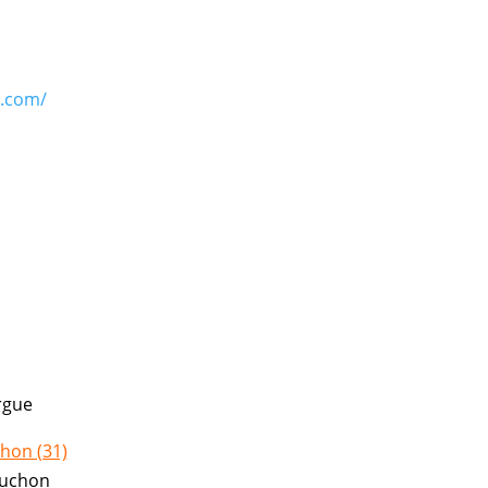
e.com/
rgue
chon (31)
Luchon