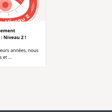
nement
: Niveau 2 !
ieurs années, nous
 et ...