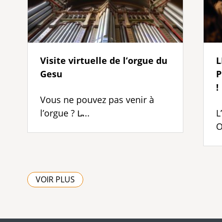
Visite virtuelle de l’orgue du
L
Gesu
P
!
Vous ne pouvez pas venir à
l’orgue ? L̵...
L
O
VOIR PLUS