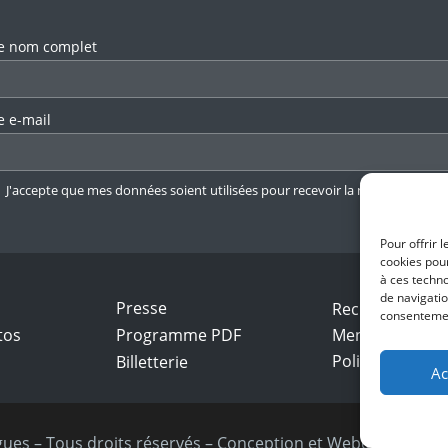
llez laisser ce champ vide.
e nom complet
e e-mail
J'accepte que mes données soient utilisées pour recevoir la newsletter.
En 
Pour offrir 
cookies pour
à ces techn
de navigatio
Presse
Recrutement
consentement
tos
Programme PDF
Mentions légal
Politique de con
Billetterie
Ac
ues – Tous droits réservés – Conception et Webdesign :