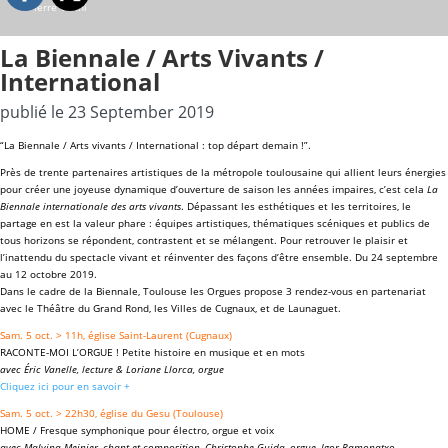
©Pierre Vanni
La Biennale / Arts Vivants /
International
publié le 23 September 2019
“La Biennale / Arts vivants / International : top départ demain !”.
Près de trente partenaires artistiques de la métropole toulousaine qui allient leurs énergies
pour créer une joyeuse dynamique d’ouverture de saison les années impaires, c’est cela
La
Biennale internationale des arts vivants
. Dépassant les esthétiques et les territoires, le
partage en est la valeur phare : équipes artistiques, thématiques scéniques et publics de
tous horizons se répondent, contrastent et se mélangent. Pour retrouver le plaisir et
l’inattendu du spectacle vivant et réinventer des façons d’être ensemble. Du 24 septembre
au 12 octobre 2019.
Dans le cadre de la Biennale, Toulouse les Orgues propose 3 rendez-vous en partenariat
avec le Théâtre du Grand Rond, les Villes de Cugnaux, et de Launaguet.
Sam. 5 oct. > 11h, église Saint-Laurent (Cugnaux)
RACONTE-MOI L’ORGUE ! Petite histoire en musique et en mots
avec Éric Vanelle, lecture & Loriane Llorca, orgue
Cliquez ici pour en savoir +
Sam. 5 oct. > 22h30, église du Gesu (Toulouse)
HOME / Fresque symphonique pour électro, orgue et voix
avec Malvina Meinier, chant et composition, Christophe Guida, orgue, Igor Ramonatxo,