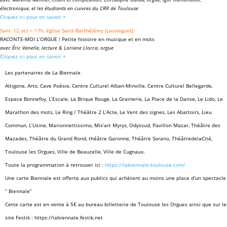
électronique, et les étudiants en cuivres du CRR de Toulouse
Cliquez ici pour en savoir +
Sam. 12 oct > 17h, église Saint-Barthélémy (Launaguet)
RACONTE-MOI L’ORGUE ! Petite histoire en musique et en mots
avec Éric Vanelle, lecture & Loriane Llorca, orgue
Cliquez ici pour en savoir +
Les partenaires de La Biennale
Altigone, Arto, Cave Poésie, Centre Culturel Alban-Minville, Centre Culturel Bellegarde,
Espace Bonnefoy, L’Escale, La Brique Rouge, La Grainerie, La Place de la Danse, Le Lido, Le
Marathon des mots, Le Ring / Théâtre 2 L’Acte, Le Vent des signes, Les Abattoirs, Lieu
Commun, L’Usine, Marionnettissimo, Mix’art Myrys, Odyssud, Pavillon Mazar, Théâtre des
Mazades, Théâtre du Grand Rond, théâtre Garonne, Théâtre Sorano, ThéâtredelaCité,
Toulouse les Orgues, Ville de Beauzelle, Ville de Cugnaux.
Toute la programmation à retrouver ici :
https://labiennale-toulouse.com/
Une carte Biennale est offerte aux publics qui achètent au moins une place d’un spectacle
” Biennale”
Cette carte est en vente à 5€ au bureau billetterie de Toulouse les Orgues ainsi que sur le
site Festik : https://labiennale.festik.net