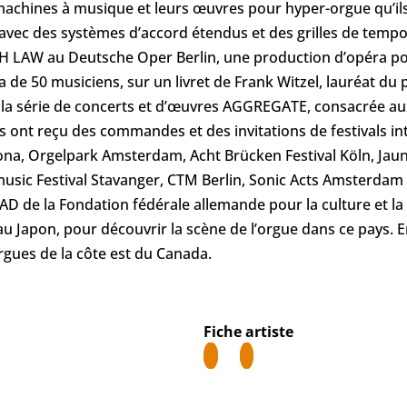
machines à musique et leurs œuvres pour hyper-orgue qu’i
t avec des systèmes d’accord étendus et des grilles de tempo 
TH LAW au Deutsche Oper Berlin, une production d’opéra p
 de 50 musiciens, sur un livret de Frank Witzel, lauréat du p
t la série de concerts et d’œuvres AGGREGATE, consacrée a
Ils ont reçu des commandes et des invitations de festivals
na, Orgelpark Amsterdam, Acht Brücken Festival Köln, Jaun
usic Festival Stavanger, CTM Berlin, Sonic Acts Amsterda
OAD de la Fondation fédérale allemande pour la culture et l
 au Japon, pour découvrir la scène de l’orgue dans ce pays. E
rgues de la côte est du Canada.
Fiche artiste