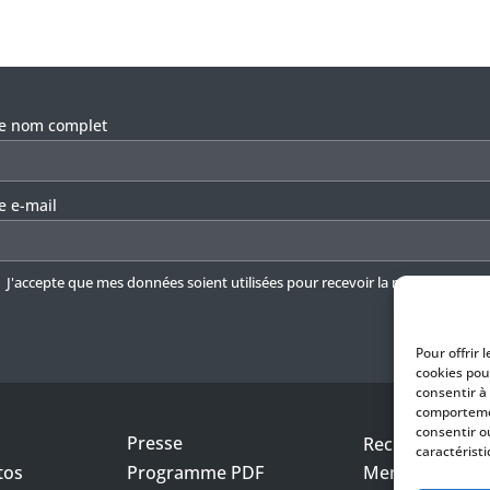
llez laisser ce champ vide.
re nom complet
e e-mail
J'accepte que mes données soient utilisées pour recevoir la newsletter.
En 
Pour offrir 
cookies pou
consentir à
comportemen
consentir o
Presse
Recrutement
caractéristi
tos
Programme PDF
Mentions légal