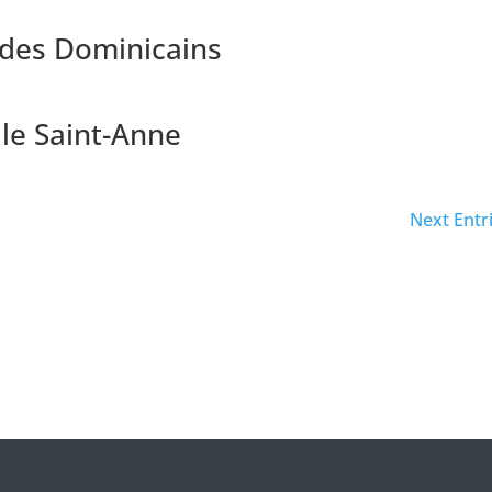
des Dominicains
le Saint-Anne
Next Entr
llez laisser ce champ vide.