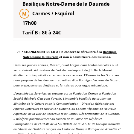
Basilique Notre-Dame de la Daurade
Carmes / Esquirol
M
17h00
Tarif B : 8€ à 24€
/ ! \ CHANGEMENT DE LIEU : le concert se déroulera à la
Basilique
Notre-Dame la Daurade
et non à Saint-Pierre des Cuisines.
Dans ses jeunes années, Mozart jouait l’orgue dans toutes les villes où il
se produisait. Admirateur de l’art du contrepoint de J.S. Bach, Mozart
étudiait et interprétait certaines de ses œuvres. L’Ensemble les Surprises
nous propose de les découvrir au milieu d’un florilège d’œuvres de Mozart
pour orgue, sonates d’églises et fantaisies pour orgue mécanique.
L’ensemble Les Surprises est soutenu par la Fondation Orange et Fondation
Société Générale C’est vous l’avenir. L’ensemble bénéficie du soutien du
Ministère de la Culture et de la Communication – Direction Régionale des
Affaires Culturelles de Nouvelle Aquitaine, du Conseil Régional de Nouvelle
Aquitaine, de la ville de Bordeaux et du Conseil Départemental de la Gironde.
Il bénéficie ponctuellement du soutien de la Caisse des Dépôts et
Consignations, de l’ADAMI, de la SPEDIDAM, de la SACEM, de Musique Nouvelle
en Liberté, de l’Institut Français, du Centre de Musique Baroque de Versailles et