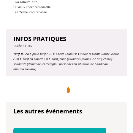
Lika Laloum, alto
Olivia Gutherz
, violoncelle
Léa Yèche
, contrebasse
INFOS PRATIQUES
Durée : 1H15
Tarif B
: 24 € plein tarif / 22 € Cartes Toulouse Culture et Montoulouse Senior
/ 20 € Tarif en Liberté / 8 € tarif jeune (étudiants, jeunes -27 ans) et tarif
solidarité (demandeurs d’emploi, personnes en situation de handicap,
minima sociaux
)
Les autres événements