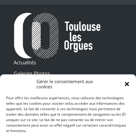
Actualités
Galeries Photos
Gérer le consentement aux
Vidéothèque
cookies
Presse
Pour offrir les meilleures expériences, nous utilisons des technologies
Programme PDF
telles que les cookies pour stocker et/ou accéder aux informations des
Billetterie
appareils. Le fait de consentir à ces technologies nous permettra de
Recrutement
traiter des données telles que le comportement de navigation ou les ID
uniques sur ce site. Le fait de ne pas consentir ou de retirer son
Mentions légales
consentement peut avoir un effet négatif sur certaines caractéristiques
et fonctions.
Politique de confidentialité