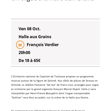
Ven 08 Oct.
Halle aux Grains
François Verdier
M
20h00
De 18 à 65€
L’
Orchestre national du Capitole de Toulouse
propose un programme
musical autour de la figure de Salomé. Aux côtés de pièces de
Strauss
et
Schmidt
, la célèbre Fantaisie “
Ad nos
” de
Franz Liszt
, arrangée pour orgue
et orchestre par le grand organiste français
Marcel Dupré
. Celle-ci sera
interprétée par
Henri-Franck Beaupérin
dont l’
orgue transportable
“Gulliver”
sera face au public, sur la scène de la
Halle aux Grains
.
En partenariat avec l’Orchestre national du Capitole de Toulouse