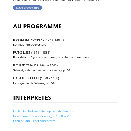
orgue et orchestre
AU PROGRAMME
ENGELBERT HUMPERDINCK (1936 – )
Königskinder, ouverture
FRANZ LISZT (1811 – 1886)
Fantaisie et fugue sur « ad nos, ad salutarem undam »
RICHARD STRAUSS (1864 – 1949)
Salomé, « danse des sept voiles », op. 54
FLORENT SCHMITT (1870 – 1958)
La tragédie de Salomé, op. 50
INTERPRETES
Orchestre National du Capitole de Toulouse
Henri-Franck Beaupérin, orgue "Gulliver"
Fabien Gabel, chef d'orchestre