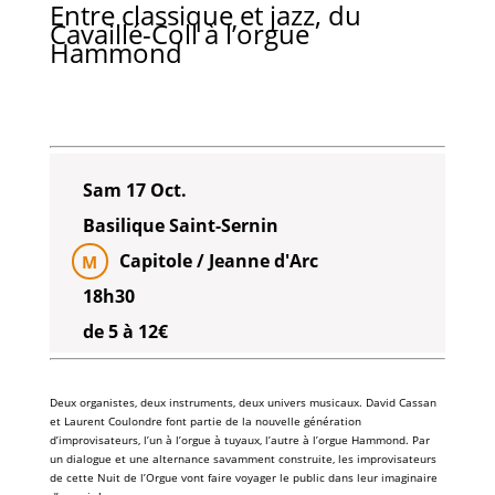
Entre classique et jazz, du
Cavaillé-Coll à l’orgue
Hammond
Sam 17 Oct.
Basilique Saint-Sernin
Capitole / Jeanne d'Arc
M
18h30
de 5 à 12€
Deux
organistes
, deux instruments, deux univers musicaux.
David Cassan
et
Laurent Coulondre
font partie de la nouvelle génération
d’improvisateurs, l’un à l’
orgue
à tuyaux, l’autre à l’
orgue Hammond
. Par
un dialogue et une alternance savamment construite, les improvisateurs
de cette
Nuit de l’Orgue
vont faire voyager le public dans
leur imaginaire