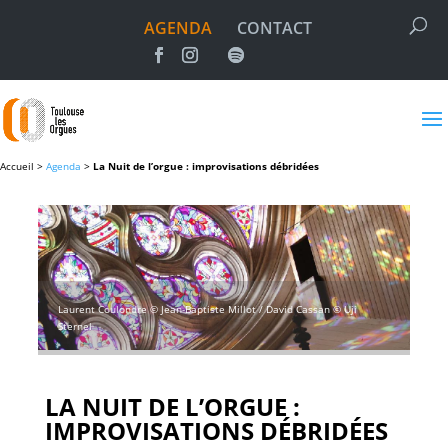
AGENDA
CONTACT
Accueil >
Agenda
>
La Nuit de l’orgue : improvisations débridées
Laurent Coulondre © Jean-Baptiste Millot / David Cassan © Uji
Sternel
LA NUIT DE L’ORGUE :
IMPROVISATIONS DÉBRIDÉES