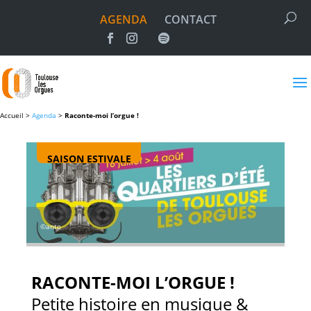
AGENDA
CONTACT
Accueil >
Agenda
>
Raconte-moi l’orgue !
SAISON ESTIVALE
©anto
RACONTE-MOI L’ORGUE !
Petite histoire en musique &