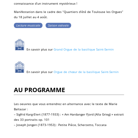
connaissance d’un
instrument
mystérieux !
Manifestation dans le cadre des “
Quartiers d’été de Toulouse les Orgues
”
du 18 juillet au 4 août.
Lecture musicale
Saison estivale
En savoir plus sur
Grand Orgue de la basilique Saint-Sernin
En savoir plus sur
Orgue de chœur de la basilique Saint-Sernin
AU PROGRAMME
Les oeuvres que vous entendrez en alternance avec le texte de Marie
Baltazar :
– Sigfrid Karg-Elert (1877-1933) : « Am Hardanger Fjord (Alla Grieg) » extrait
des 33 portraits op. 101
– Joseph Jongen (1873-1953) : Petite Pièce, Scherzetto, Toccata