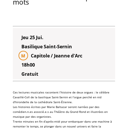
mots
Jeu 25 Jui.
Basilique Saint-Sernin
Capitole / Jeanne d'Arc
M
18h00
Gratuit
Ces
lectures musicales
racontent l’
histoire
de deux
orgues
: le célèbre
Cavaillé-Coll
de la
basilique Saint-Sernin
et l’
orgue
perché en
nid
d’hirondelle
de la
cathédrale Saint-Étienne
.
Les histoires écrites par
Marie Baltazar
seront narrées par des
comédien.n.es associé.e.s au
Théâtre du Grand Rond
et illustrées en
musique
par des
organistes
.
Trente minutes en fin d’après-midi pour embarquer dans une machine à
remonter le temps, se plonger dans un nouvel univers et faire la