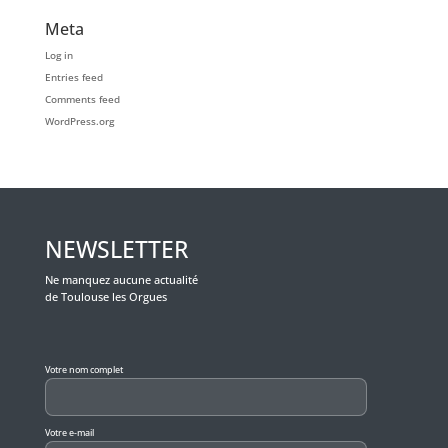
Meta
Log in
Entries feed
Comments feed
WordPress.org
NEWSLETTER
Ne manquez aucune actualité
de Toulouse les Orgues
Veuillez laisser ce champ vide.
Votre nom complet
Votre e-mail