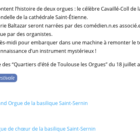
ntent l’
histoire
de deux
orgues
: le célèbre
Cavaillé-Coll
de 
ondelle
de la
cathédrale Saint-Étienne
.
rie Baltazar
seront narrées par des comédien.n.es associé.
que
par des
organistes
.
près-midi pour embarquer dans une machine à remonter le 
connaissance d’un
instrument
mystérieux !
 des “
Quartiers d’été de Toulouse les Orgues
” du 18 juillet 
stivale
nd Orgue de la basilique Saint-Sernin
ue de chœur de la basilique Saint-Sernin