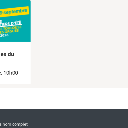
es du
, 10h00
llez laisser ce champ vide.
e nom complet