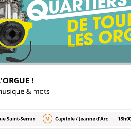
’ORGUE !
 musique & mots
que Saint-Sernin
Capitole / Jeanne d'Arc
18h0
M