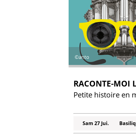
©anto
RACONTE-MOI L
Petite histoire en
Sam 27 Jui.
Basili