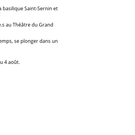
la
basilique Saint-Sernin
et
e.s au
Théâtre du Grand
temps, se plonger dans un
au 4 août.