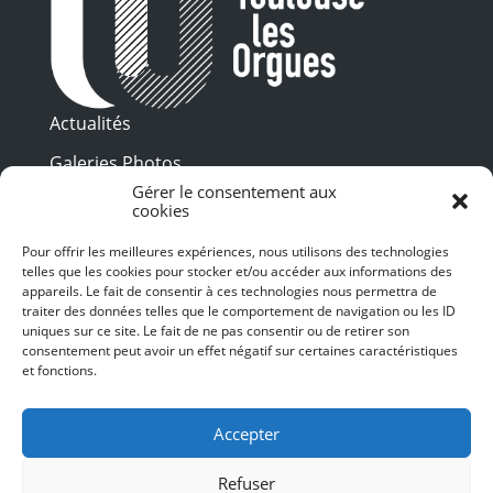
Actualités
Galeries Photos
Gérer le consentement aux
Vidéothèque
cookies
Presse
Pour offrir les meilleures expériences, nous utilisons des technologies
Programme PDF
telles que les cookies pour stocker et/ou accéder aux informations des
Billetterie
appareils. Le fait de consentir à ces technologies nous permettra de
Recrutement
traiter des données telles que le comportement de navigation ou les ID
uniques sur ce site. Le fait de ne pas consentir ou de retirer son
Mentions légales
consentement peut avoir un effet négatif sur certaines caractéristiques
et fonctions.
Politique de confidentialité
SUIVEZ-NOUS
Accepter
Refuser