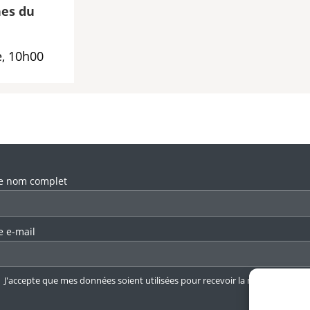
es du
, 10h00
llez laisser ce champ vide.
e nom complet
e e-mail
J'accepte que mes données soient utilisées pour recevoir la newsletter.
En 