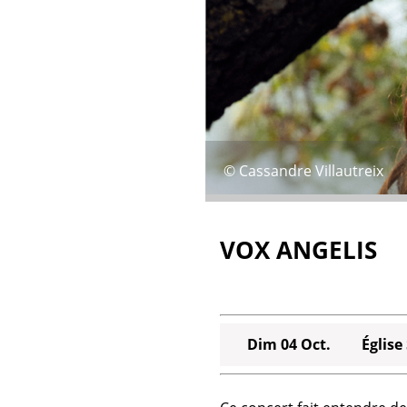
© Cassandre Villautreix
VOX ANGELIS
Dim 04 Oct.
Église