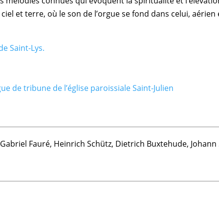
s mélodies connues qui évoquent la spiritualité et l’élévat
l et terre, où le son de l’orgue se fond dans celui, aérien e
 de Saint-Lys.
ue de tribune de l’église paroissiale Saint-Julien
Gabriel Fauré, Heinrich Schütz, Dietrich Buxtehude, Johann 