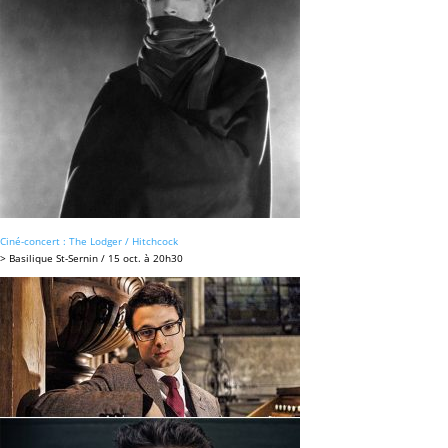
Ciné-concert : The Lodger / Hitchcock
> Basilique St-Sernin / 15 oct. à 20h30