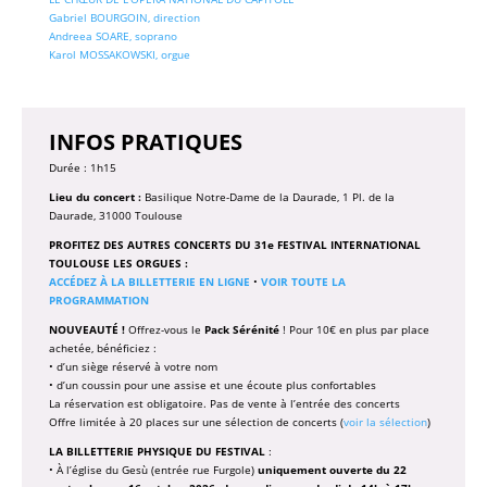
Gabriel BOURGOIN, direction
Andreea SOARE, soprano
Karol MOSSAKOWSKI, orgue
INFOS PRATIQUES
Durée : 1h15
Lieu du concert :
Basilique Notre-Dame de la Daurade, 1 Pl. de la
Daurade, 31000 Toulouse
PROFITEZ DES AUTRES CONCERTS DU 31e FESTIVAL INTERNATIONAL
TOULOUSE LES ORGUES :
ACCÉDEZ À LA BILLETTERIE EN LIGNE
•
VOIR TOUTE LA
PROGRAMMATION
NOUVEAUTÉ !
Offrez-vous le
Pack Sérénité
! Pour 10€ en plus par place
achetée, bénéficiez :
• d’un siège réservé à votre nom
• d’un coussin pour une assise et une écoute plus confortables
La réservation est obligatoire. Pas de vente à l’entrée des concerts
Offre limitée à 20 places sur une sélection de concerts (
voir la sélection
)
LA BILLETTERIE PHYSIQUE DU FESTIVAL
:
• À l’église du Gesù (entrée rue Furgole)
uniquement ouverte du 22