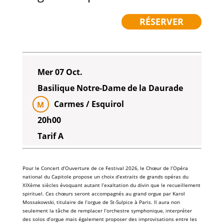
RÉSERVER
Mer 07 Oct.
Basilique Notre-Dame de la Daurade
Carmes / Esquirol
M
20h00
Tarif A
Pour le Concert d’Ouverture de ce Festival 2026, le Chœur de l’Opéra
national du Capitole propose un choix d’extraits de grands opéras du
XIXème siècles évoquant autant l’exaltation du divin que le recueillement
spirituel. Ces chœurs seront accompagnés au grand orgue par Karol
Mossakowski, titulaire de l’orgue de St-Sulpice à Paris. Il aura non
seulement la tâche de remplacer l’orchestre symphonique, interpréter
des solos d’orgue mais également proposer des improvisations entre les