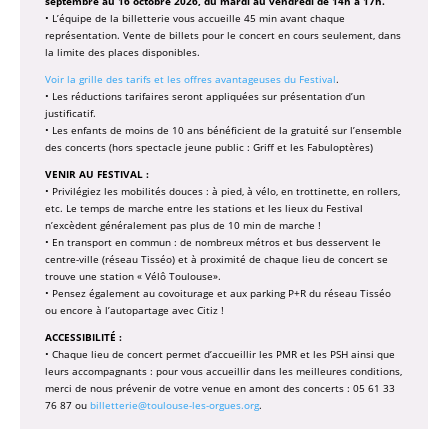
septembre au 16 octobre 2026, du mardi au vendredi de 14h à 17h.
• L’équipe de la billetterie vous accueille 45 min avant chaque
représentation. Vente de billets pour le concert en cours seulement, dans
la limite des places disponibles.
Voir la grille des tarifs et les offres avantageuses du Festival
.
• Les réductions tarifaires seront appliquées sur présentation d’un
justificatif.
• Les enfants de moins de 10 ans bénéficient de la gratuité sur l’ensemble
des concerts (hors spectacle jeune public : Griff et les Fabuloptères)
VENIR AU FESTIVAL :
• Privilégiez les mobilités douces : à pied, à vélo, en trottinette, en rollers,
etc. Le temps de marche entre les stations et les lieux du Festival
n’excèdent généralement pas plus de 10 min de marche !
• En transport en commun : de nombreux métros et bus desservent le
centre-ville (réseau Tisséo) et à proximité de chaque lieu de concert se
trouve une station « Vélô Toulouse».
• Pensez également au covoiturage et aux parking P+R du réseau Tisséo
ou encore à l’autopartage avec Citiz !
ACCESSIBILITÉ :
• Chaque lieu de concert permet d’accueillir les PMR et les PSH ainsi que
leurs accompagnants : pour vous accueillir dans les meilleures conditions,
merci de nous prévenir de votre venue en amont des concerts : 05 61 33
76 87 ou
billetterie@toulouse-les-orgues.org
.