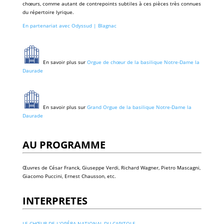
chœurs, comme autant de contrepoints subtiles à ces pièces très connues
du répertoire lyrique.
En partenariat avec Odyssud | Blagnac
En savoir plus sur
Orgue de chœur de la basilique Notre-Dame la
Daurade
En savoir plus sur
Grand Orgue de la basilique Notre-Dame la
Daurade
AU PROGRAMME
Œuvres de César Franck, Giuseppe Verdi, Richard Wagner, Pietro Mascagni,
Giacomo Puccini, Ernest Chausson, etc.
INTERPRETES
LE CHŒUR DE L’OPÉRA NATIONAL DU CAPITOLE